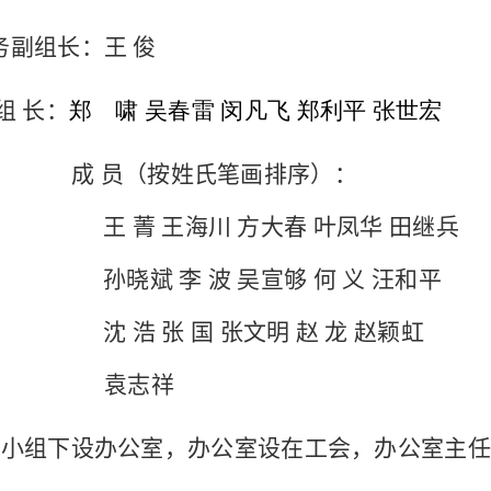
务副组长：王
俊
组
长：
郑 啸
吴春雷
闵凡飞
郑利平
张世宏
成
员（按姓氏笔画排序）：
王
菁
王海川
方大春
叶凤华
田继兵
孙晓斌
李
波
吴宣够
何
义
汪和平
沈
浩
张
国
张文明
赵
龙
赵颖虹
袁志祥
导小组下设办公室，办公室设在工会，办公室主任