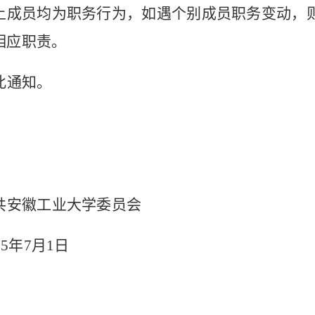
上成员均为职务行为，如遇个别成员职务变动，
相应职责。
此通知。
共安徽工业大学委员会
25
年
7
月
1
日